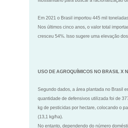
fitossanitário para buscar a racionalização
d
Em 2021 o Brasil importou 445 mil tonelada
N
os últimos cinco anos, o valor total impo
cresceu 54%. Isso sugere uma elevação dos
USO DE AGROQUÍMICOS NO BRASIL X
Segundo dados, a área plantada no Brasil
e
quantidade de defensivos utilizada foi de 377
kg de pesticidas por hectare, colocando o
p
a
(13,1 kg/ha)
.
N
o entanto, dependendo do número doméstico 