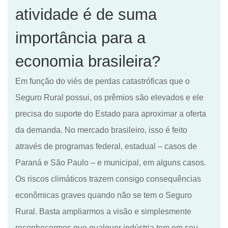
atividade é de suma
importância para a
economia brasileira?
Em função do viés de perdas catastróficas que o
S
eguro
Rural
possui, os prêmios são elevados e ele
precisa do suporte do Estado para aproximar a oferta
da demanda
.
No mercado brasileiro, isso é feito
através de programas federal, est
adual
–
cas
os de
Paraná e São Paulo
–
e municipal, em alguns casos.
Os riscos climáticos trazem consigo consequências
econômicas graves quando não se tem o
S
eguro
Rural
. Basta ampliarmos a visão e
simplesmente
reconhecer
mos
que qualquer indústria tem em seu