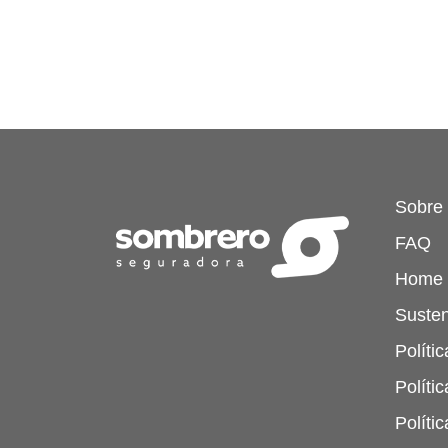
Sobre
FAQ
Home
Susten
Políti
Políti
Políti