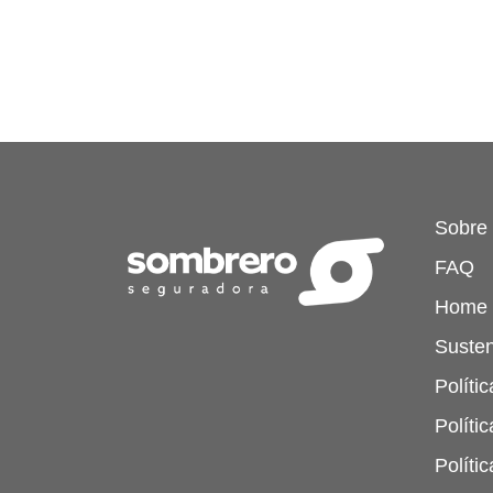
Sobre
FAQ
Home
Susten
Políti
Políti
Políti