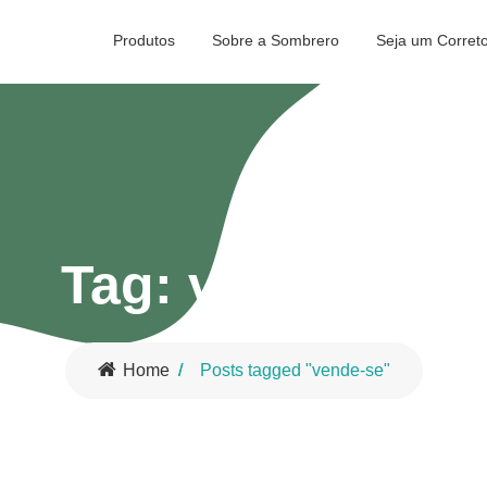
Produtos
Sobre a Sombrero
Seja um Corret
Tag:
vende-se
Home
Posts tagged "vende-se"