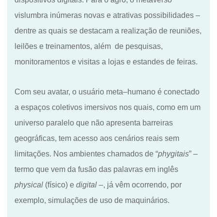
vislumbra inúmeras novas e atrativas possibilidades
–
d
entre as quais se destacam a realização de reuniões,
leilões e treinamentos, além de pesquisas,
monitoramentos e visitas a lojas e estandes de feiras.
Com seu avatar, o usuário meta
–
humano é conectado
a espaços coletivos imersivos nos quais, como em um
universo paralelo que não apresenta barreiras
geográficas, t
e
m acesso aos cenários reais sem
limitações. Nos ambientes chamados de “
phygitais
”
–
termo que vem da
fusão das palavras em inglês
physical
(físico) e
digital
–
, já v
ê
m ocorrendo, por
exemplo, simulações de uso de maquinários.