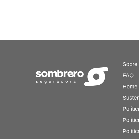
Sobre
FAQ
Home
Susten
Políti
Políti
Políti