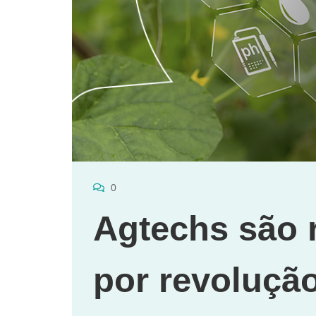
0
Agtechs são 
por revoluçã