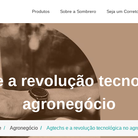
Produtos
Sobre a Sombrero
Seja um Corret
 a revolução tecn
agronegócio
e
Agronegócio
Agtechs e a revolução tecnológica no ag